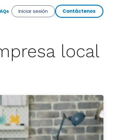
Iniciar sesión
Cont​​​​​​á​​ct​​​​eno​​​​s
​AQs
mpresa local