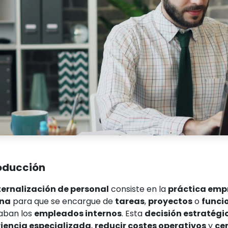
oducción
ternalización de personal
consiste en la
práctica emp
rna
para que se encargue de
tareas
,
proyectos
o
funci
zaban los
empleados internos
. Esta
decisión estratégi
iencia especializada
,
reducir costes operativos
y
ce