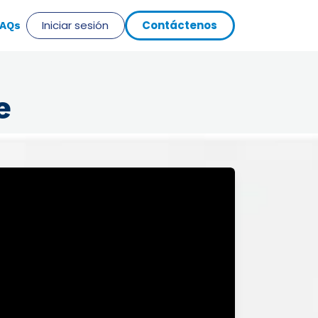
Iniciar sesión
Cont​​​​​​á​​ct​​​​eno​​​​s
​AQs
e