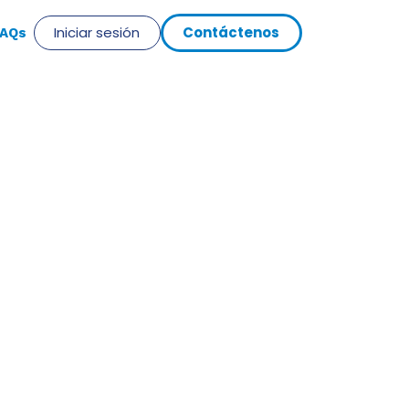
Iniciar sesión
Cont​​​​​​á​​ct​​​​eno​​​​s
​AQs