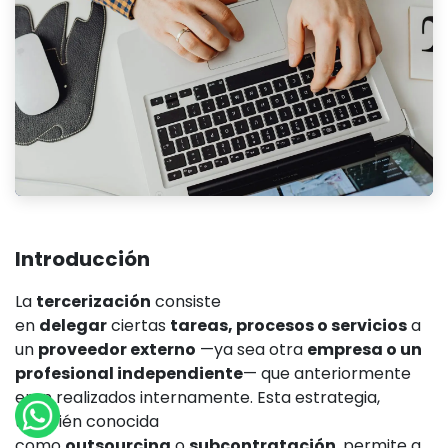
Introducción
La
tercerización
consiste
en
delegar
ciertas
tareas, procesos o servicios
a
un
proveedor externo
—ya sea otra
empresa o un
profesional independiente
— que anteriormente
eran realizados internamente. Esta estrategia,
también conocida
como
outsourcing
o
subcontratación
, permite a