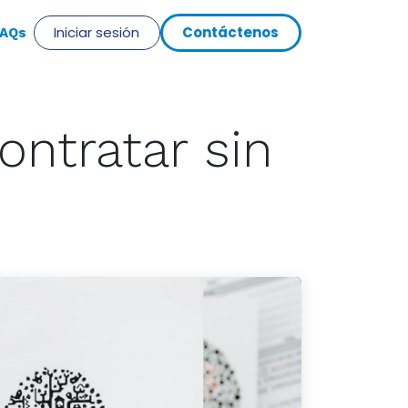
Iniciar sesión
Cont​​​​​​á​​ct​​​​eno​​​​s
​AQs
ontratar sin