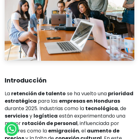
Introducción
La
retención de talento
se ha vuelto una
prioridad
estratégica
para las
empresas en Honduras
durante 2025. Industrias como la
tecnológica
, de
servicios
y
logística
están experimentando una
mayor
rotación de personal
, influenciada por
factores como la
emigración
, el
aumento de
precios
y la falta de
conexión cultural
. En este