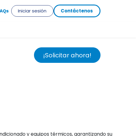
Iniciar sesión
Cont​​​​​​á​​ct​​​​eno​​​​s
​AQs
¡Solicitar ahora!
ondicionado y equipos térmicos, garantizando su