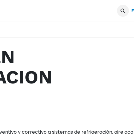
Servicios
Blogs
Podcast
F
EN
ACION
ventivo y correctivo a sistemas de refrigeración, aire ac