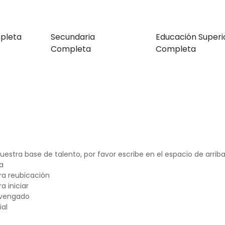
pleta
Secundaria
Educación Superi
Completa
Completa
uestra base de talento, por favor escribe en el espacio de arriba
ia
ara reubicación
a iniciar
devengado
ial