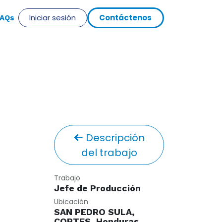
Iniciar sesión
Cont​​​​​​á​​ct​​​​eno​​​​s
​AQs
Descripción
del trabajo
Trabajo
Jefe de Producción
Ubicación
SAN PEDRO SULA,
CORTES
,
Honduras