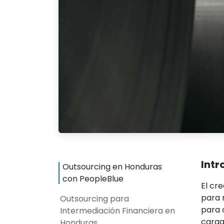
Intr
Outsourcing en Honduras
con PeopleBlue
El cr
para 
Outsourcing para
para 
Intermediación Financiera en
carga
Honduras