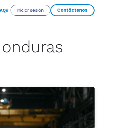
Iniciar sesión
Cont​​​​​​á​​ct​​​​eno​​​​s
​AQs
Honduras